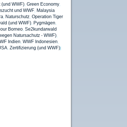
t (und WWF)
Green Economy
,
,
szucht und WWF
Malaysia
,
ra
Naturschutz
Operation Tiger
,
,
wald (und WWF)
Pygmägen
,
,
our Borneo
Se2kundarwald
,
wegen Natursachutz - WWF)
,
WF Indien
WWF Indonesien
,
,
USA
Zertifizierung (und WWF)
,
|