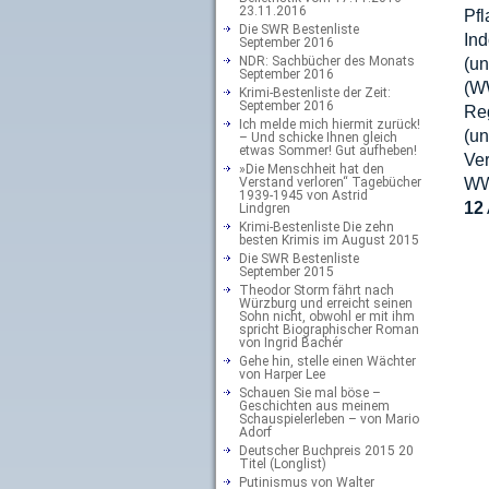
23.11.2016
Pf
Die SWR Bestenliste
In
September 2016
NDR: Sachbücher des Monats
(u
September 2016
(W
Krimi-Bestenliste der Zeit:
September 2016
Re
Ich melde mich hiermit zurück!
(u
– Und schicke Ihnen gleich
etwas Sommer! Gut aufheben!
Ver
»Die Menschheit hat den
Verstand verloren“ Tagebücher
WWF
1939-1945 von Astrid
12
Lindgren
Krimi-Bestenliste Die zehn
besten Krimis im August 2015
Die SWR Bestenliste
September 2015
Theodor Storm fährt nach
Würzburg und erreicht seinen
Sohn nicht, obwohl er mit ihm
spricht Biographischer Roman
von Ingrid Bachér
Gehe hin, stelle einen Wächter
von Harper Lee
Schauen Sie mal böse –
Geschichten aus meinem
Schauspielerleben – von Mario
Adorf
Deutscher Buchpreis 2015 20
Titel (Longlist)
Putinismus von Walter