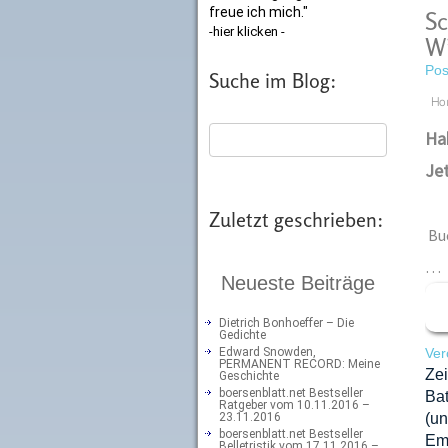
freue ich mich."
Sc
-hier klicken -
Wi
Pos
Suche im Blog:
Ho
Hab
Jet
Zuletzt geschrieben:
Bu
…
Neueste Beiträge
Dietrich Bonhoeffer – Die
Gedichte
Edward Snowden,
Ver
PERMANENT RECORD: Meine
Zei
Geschichte
boersenblatt.net Bestseller
Ba
Ratgeber vom 10.11.2016 –
23.11.2016
(u
boersenblatt.net Bestseller
Emi
Belletristik vom 17.11.2016 –