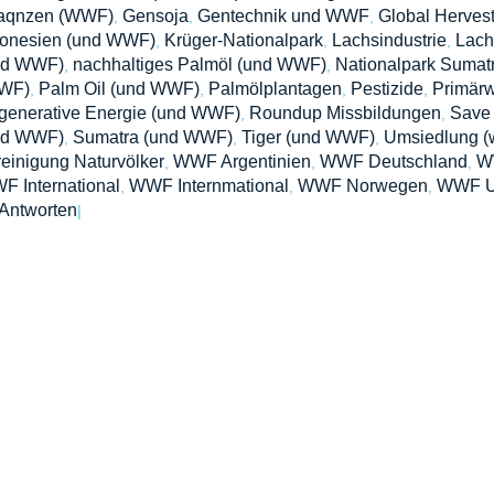
laqnzen (WWF)
Gensoja
Gentechnik und WWF
Global Herves
,
,
,
donesien (und WWF)
Krüger-Nationalpark
Lachsindustrie
Lach
,
,
,
nd WWF)
nachhaltiges Palmöl (und WWF)
Nationalpark Sumat
,
,
WF)
Palm Oil (und WWF)
Palmölplantagen
Pestizide
Primär
,
,
,
,
generative Energie (und WWF)
Roundup Missbildungen
Save 
,
,
nd WWF)
Sumatra (und WWF)
Tiger (und WWF)
Umsiedlung (
,
,
,
einigung Naturvölker
WWF Argentinien
WWF Deutschland
W
,
,
,
 International
WWF Internmational
WWF Norwegen
WWF 
,
,
,
Antworten
|