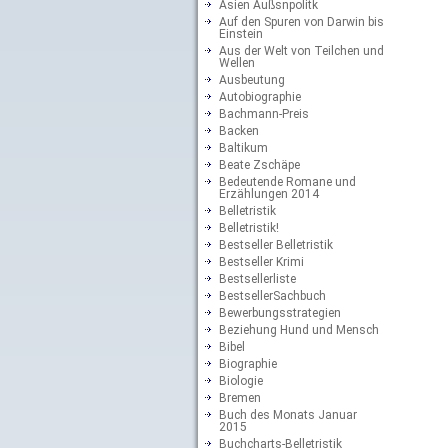
Asien Außsnpolitk
Auf den Spuren von Darwin bis
Einstein
Aus der Welt von Teilchen und
Wellen
Ausbeutung
Autobiographie
Bachmann-Preis
Backen
Baltikum
Beate Zschäpe
Bedeutende Romane und
Erzählungen 2014
Belletristik
Belletristik!
Bestseller Belletristik
Bestseller Krimi
Bestsellerliste
BestsellerSachbuch
Bewerbungsstrategien
Beziehung Hund und Mensch
Bibel
Biographie
Biologie
Bremen
Buch des Monats Januar
2015
Buchcharts-Belletristik