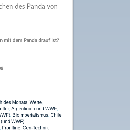
chen des Panda von
en mit dem Panda drauf ist?
99
h des Monats
Werte
,
,
ltur
Argentinien und WWF
,
,
 WWF)
Bioimperialismus
Chile
,
,
t (und WWF)
,
Fronltine
Gen-Technik
,
,