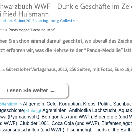
hwarzbuch WWF – Dunkle Geschäfte im Zei
lfried Huismann
9. Juni 2012
Ingeborg Gollwitzer
ted on
von
me
»
Posts tagged 'Lachsindustrie'
en Sie schon einmal darauf geachtet, wo überall das Zeich
zt erfahren wir, was die Kehrseite der “Panda-Medaille” ist!
ch:
Gütersloher Verlagshaus, 2012, 256 Seiten, mit Fotos, Euro 19,
Lesen Sie weiter
→
Allgemein
Geld
Korruption
Krebs
Politik
Sachbuc
öffentlicht in
,
,
,
,
,
tgeschichte
Agrentinien
Antibiotika Lachszucht
Aquaku
|
Getaggt
,
,
twa (Pygmäenvolk)
Berggorillas (und WWF)
Bioenergie (und
,
,
nd WWF)
Club der 1001
Coca Cola (und WWF)
Elefantenjagd
,
,
,
ssionsgutschriften (und WWF)
Fischmehgl
Frieds of the Earth
,
,