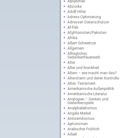
Abnehmen
Abzocke
Adolf Hitler
Adress-Optimierung
Adressen Datenschützer
Af-Pak
Afghhanisten/Pakistan
Afrika
Albert Schweitzer
Allgemein
Alltägliches
Gedankenfeuerwerk
Alter
Alter und Krankheit
Altern – wie macht man das?
Altersheim und deren Kontrolle
Altes Testament
Amerikanische Außenpolitik
Amerikanische Literatur
Analogien – Denken und
Gedankenspiele
Analphabetismus
Angela Merkel
Antisemitismus
Aphorismen
Arabischer Frühlich
Arbeit