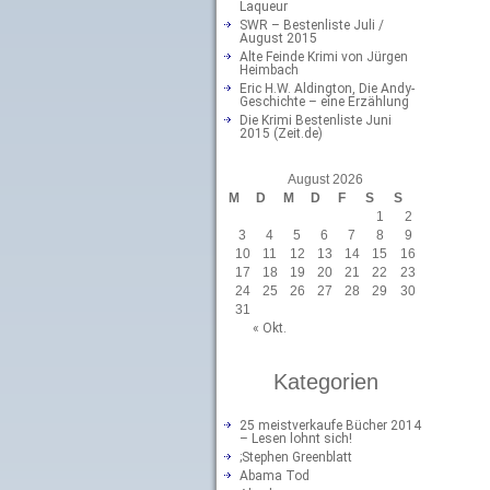
Laqueur
SWR – Bestenliste Juli /
August 2015
Alte Feinde Krimi von Jürgen
Heimbach
Eric H.W. Aldington, Die Andy-
Geschichte – eine Erzählung
Die Krimi Bestenliste Juni
2015 (Zeit.de)
August 2026
M
D
M
D
F
S
S
1
2
3
4
5
6
7
8
9
10
11
12
13
14
15
16
17
18
19
20
21
22
23
24
25
26
27
28
29
30
31
« Okt.
Kategorien
25 meistverkaufe Bücher 2014
– Lesen lohnt sich!
;Stephen Greenblatt
Abama Tod