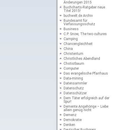
Änderungen 2015
Buchcharts-Ratgeber neue
Titel 2015!
buchwelt.de Archiv
Bundesamt für
Verfassungsschutz
Business
C.P. Snow, The two cultures
Camping
Chancengleichheit
China
Christentum
Christliches Abendland
Chstistbaum
Computer
Das evangelische Pfarrhaus
Data-mining
Datensammler
Datenschutz
Datenschützer
Dem Täter erfolgreich auf der
Spur!
Demente Angehörige – Liebe
allein genüg nicht
Demenz
Demokratie
Denken
Deutscher Buchpreis