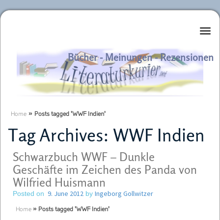
Literaturkurier.net
Bücher - Meinungen - Rezensionen
Home
»
Posts tagged 'WWF Indien'
Tag Archives:
WWF Indien
Schwarzbuch WWF – Dunkle
Geschäfte im Zeichen des Panda von
Wilfried Huismann
9. June 2012
Ingeborg Gollwitzer
Posted on
by
Home
»
Posts tagged 'WWF Indien'