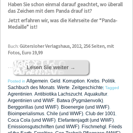
Haben Sie schon einmal darauf geachtet, wo überall
das Zeichen mit dem Panda drauf ist?
Jetzt erfahren wir, was die Kehrseite der “Panda-
Medaille” ist!
Buch:
Gütersloher Verlagshaus, 2012, 256 Seiten, mit
Fotos, Euro 19,99
…
Lesen Sie weiter
→
Allgemein
Geld
Korruption
Krebs
Politik
Posted in
,
,
,
,
,
Sachbuch des Monats
Werte
Zeitgeschichte
,
,
|
Tagged
Agrentinien
Antibiotika Lachszucht
Aquakultur
,
,
,
Argentinien und WWF
Batwa (Pygmäenvolk)
,
,
Berggorillas (und WWF)
Bioenergie (und WWF)
,
,
Bioimperialismus
Chile (und WWF)
Club der 1001
,
,
,
Coca Cola (und WWF)
Elefantenjagdt (und WWF)
,
,
Emissionsgutschriften (und WWF)
Fischmehgl
Frieds
,
,