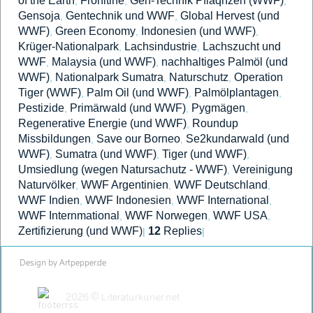
of the Earth
Fronltine
Gen-Technik Pflaqnzen (WWF)
,
,
,
Gensoja
Gentechnik und WWF
Global Hervest (und
,
,
WWF)
Green Economy
Indonesien (und WWF)
,
,
,
Krüger-Nationalpark
Lachsindustrie
Lachszucht und
,
,
WWF
Malaysia (und WWF)
nachhaltiges Palmöl (und
,
,
WWF)
Nationalpark Sumatra
Naturschutz
Operation
,
,
,
Tiger (WWF)
Palm Oil (und WWF)
Palmölplantagen
,
,
,
Pestizide
Primärwald (und WWF)
Pygmägen
,
,
,
Regenerative Energie (und WWF)
Roundup
,
Missbildungen
Save our Borneo
Se2kundarwald (und
,
,
WWF)
Sumatra (und WWF)
Tiger (und WWF)
,
,
,
Umsiedlung (wegen Natursachutz - WWF)
Vereinigung
,
Naturvölker
WWF Argentinien
WWF Deutschland
,
,
,
WWF Indien
WWF Indonesien
WWF International
,
,
,
WWF Internmational
WWF Norwegen
WWF USA
,
,
,
Zertifizierung (und WWF)
12
Replies
|
|
Design by Artpepper.de
2026 © Literaturkurier.net