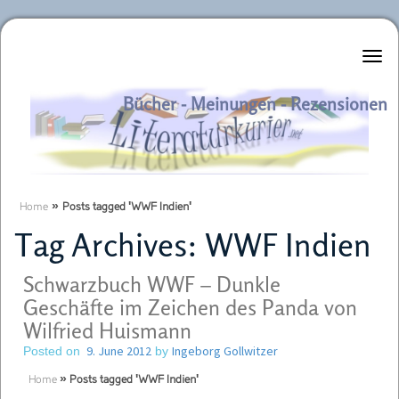
Literaturkurier.net
Bücher - Meinungen - Rezensionen
Home
»
Posts tagged 'WWF Indien'
Tag Archives:
WWF Indien
Schwarzbuch WWF – Dunkle
Geschäfte im Zeichen des Panda von
Wilfried Huismann
9. June 2012
Ingeborg Gollwitzer
Posted on
by
Home
»
Posts tagged 'WWF Indien'