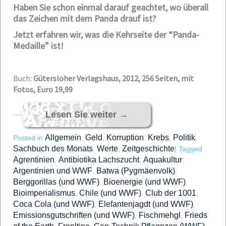
Haben Sie schon einmal darauf geachtet, wo überall
das Zeichen mit dem Panda drauf ist?
Jetzt erfahren wir, was die Kehrseite der “Panda-
Medaille” ist!
Buch:
Gütersloher Verlagshaus, 2012, 256 Seiten, mit
Fotos, Euro 19,99
…
Lesen Sie weiter
→
Allgemein
Geld
Korruption
Krebs
Politik
Posted in
,
,
,
,
,
Sachbuch des Monats
Werte
Zeitgeschichte
,
,
|
Tagged
Agrentinien
Antibiotika Lachszucht
Aquakultur
,
,
,
Argentinien und WWF
Batwa (Pygmäenvolk)
,
,
Berggorillas (und WWF)
Bioenergie (und WWF)
,
,
Bioimperialismus
Chile (und WWF)
Club der 1001
,
,
,
Coca Cola (und WWF)
Elefantenjagdt (und WWF)
,
,
Emissionsgutschriften (und WWF)
Fischmehgl
Frieds
,
,