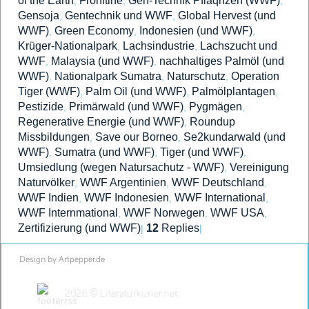
of the Earth
Fronltine
Gen-Technik Pflaqnzen (WWF)
,
,
,
Gensoja
Gentechnik und WWF
Global Hervest (und
,
,
WWF)
Green Economy
Indonesien (und WWF)
,
,
,
Krüger-Nationalpark
Lachsindustrie
Lachszucht und
,
,
WWF
Malaysia (und WWF)
nachhaltiges Palmöl (und
,
,
WWF)
Nationalpark Sumatra
Naturschutz
Operation
,
,
,
Tiger (WWF)
Palm Oil (und WWF)
Palmölplantagen
,
,
,
Pestizide
Primärwald (und WWF)
Pygmägen
,
,
,
Regenerative Energie (und WWF)
Roundup
,
Missbildungen
Save our Borneo
Se2kundarwald (und
,
,
WWF)
Sumatra (und WWF)
Tiger (und WWF)
,
,
,
Umsiedlung (wegen Natursachutz - WWF)
Vereinigung
,
Naturvölker
WWF Argentinien
WWF Deutschland
,
,
,
WWF Indien
WWF Indonesien
WWF International
,
,
,
WWF Internmational
WWF Norwegen
WWF USA
,
,
,
Zertifizierung (und WWF)
12
Replies
|
|
Design by Artpepper.de
2026 © Literaturkurier.net