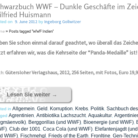
hwarzbuch WWF – Dunkle Geschäfte im Zei
lfried Huismann
9. June 2012
Ingeborg Gollwitzer
ted on
by
me
»
Posts tagged 'WWF Indien'
en Sie schon einmal darauf geachtet, wo überall das Zeich
zt erfahren wir, was die Kehrseite der “Panda-Medaille” ist!
ch:
Gütersloher Verlagshaus, 2012, 256 Seiten, mit Fotos, Euro 19,
Lesen Sie weiter
→
Allgemein
Geld
Korruption
Krebs
Politik
Sachbuch des
ted in
,
,
,
,
,
Agrentinien
Antibiotika Lachszucht
Aquakultur
Argentini
gged
,
,
,
ygmäenvolk)
Berggorillas (und WWF)
Bioenergie (und WWF)
,
,
,
F)
Club der 1001
Coca Cola (und WWF)
Elefantenjagdt (u
,
,
,
nd WWF)
Fischmehgl
Frieds of the Earth
Fronltine
Gen-Techni
,
,
,
,