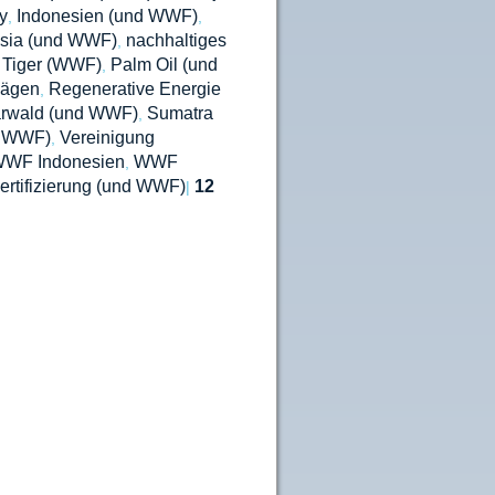
y
Indonesien (und WWF)
,
,
sia (und WWF)
nachhaltiges
,
 Tiger (WWF)
Palm Oil (und
,
ägen
Regenerative Energie
,
rwald (und WWF)
Sumatra
,
- WWF)
Vereinigung
,
WF Indonesien
WWF
,
ertifizierung (und WWF)
12
|