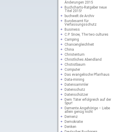
Änderungen 2015
Buchcharts-Ratgeber neue
Titel 2015!
buchwelt.de Archiv
Bundesamt für
Verfassungsschutz
Business
C.P. Snow, The two cultures
Camping
Chancengleichheit
China
Christentum
Christliches Abendland
Chstistbaum
Computer
Das evangelische Pfarrhaus
Data-mining
Datensammler
Datenschutz
Datenschützer
Dem Täter erfolgreich auf der
Spur!
Demente Angehörige – Liebe
allein genüg nicht
Demenz
Demokratie
Denken
Deutscher Buchpreis