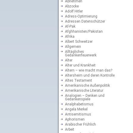
Abnehmen
Abzocke
Adolf Hitler
Adress-Optimierung
Adressen Datenschützer
Af-Pak
Afghhanisten/Pakistan
Afrika
Albert Schweitzer
Allgemein
Alltägliches
Gedankenfeuerwerk
Alter
Alter und Krankheit
Altern – wie macht man das?
Altersheim und deren Kontrolle
Altes Testament
Amerikanische Außenpolitik
Amerikanische Literatur
Analogien – Denken und
Gedankenspiele
Analphabetismus
Angela Merkel
Antisemitismus
Aphorismen
Arabischer Frühlich
Arbeit