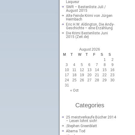
Laqueur
SWR – Bestenliste Juli /
August 2015
Alte Feinde Krimi von Jürgen
Heimbach
Eric H.W. Aldington, Die Andy-
Geschichte – eine Erzählung
Die Krimi Bestenliste Juni
2015 (Zeit.de)
August 2026
M
T
W
T
F
S
S
1
2
3
4
5
6
7
8
9
10
11
12
13
14
15
16
17
18
19
20
21
22
23
24
25
26
27
28
29
30
31
« Oct
Categories
25 meistverkaufe Bücher 2014
– Lesen lohnt sich!
;Stephen Greenblatt
Abama Tod