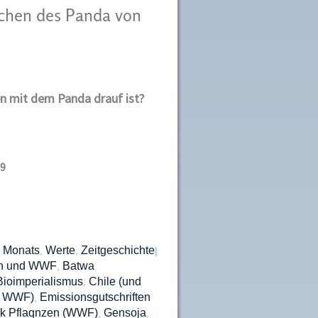
chen des Panda von
en mit dem Panda drauf ist?
99
 Monats
Werte
Zeitgeschichte
,
,
|
en und WWF
Batwa
,
Bioimperialismus
Chile (und
,
nd WWF)
Emissionsgutschriften
,
k Pflaqnzen (WWF)
Gensoja
,
,