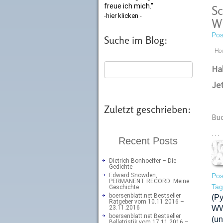
freue ich mich."
Sc
-hier klicken -
Wi
Pos
Suche im Blog:
Ho
Hab
Jet
Zuletzt geschrieben:
Bu
…
Recent Posts
Dietrich Bonhoeffer – Die
Gedichte
Edward Snowden,
Pos
PERMANENT RECORD: Meine
Ta
Geschichte
boersenblatt.net Bestseller
(P
Ratgeber vom 10.11.2016 –
23.11.2016
WW
boersenblatt.net Bestseller
(u
Belletristik vom 17.11.2016 –