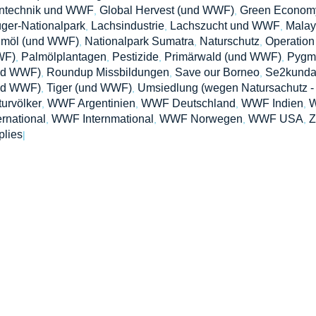
ntechnik und WWF
Global Hervest (und WWF)
Green Econom
,
,
ger-Nationalpark
Lachsindustrie
Lachszucht und WWF
Malay
,
,
,
lmöl (und WWF)
Nationalpark Sumatra
Naturschutz
Operation
,
,
,
F)
Palmölplantagen
Pestizide
Primärwald (und WWF)
Pygm
,
,
,
,
nd WWF)
Roundup Missbildungen
Save our Borneo
Se2kunda
,
,
,
nd WWF)
Tiger (und WWF)
Umsiedlung (wegen Natursachutz 
,
,
urvölker
WWF Argentinien
WWF Deutschland
WWF Indien
W
,
,
,
,
ernational
WWF Internmational
WWF Norwegen
WWF USA
Z
,
,
,
,
plies
|