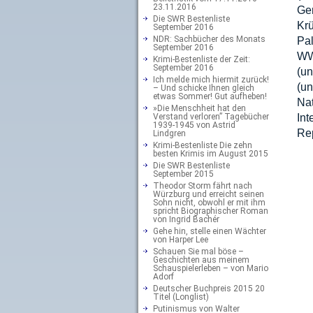
23.11.2016
Ge
Die SWR Bestenliste
Krü
September 2016
NDR: Sachbücher des Monats
Pa
September 2016
WW
Krimi-Bestenliste der Zeit:
September 2016
(u
Ich melde mich hiermit zurück!
(u
– Und schicke Ihnen gleich
etwas Sommer! Gut aufheben!
Nat
»Die Menschheit hat den
Verstand verloren” Tagebücher
Int
1939-1945 von Astrid
Re
Lindgren
Krimi-Bestenliste Die zehn
besten Krimis im August 2015
Die SWR Bestenliste
September 2015
Theodor Storm fährt nach
Würzburg und erreicht seinen
Sohn nicht, obwohl er mit ihm
spricht Biographischer Roman
von Ingrid Bachér
Gehe hin, stelle einen Wächter
von Harper Lee
Schauen Sie mal böse –
Geschichten aus meinem
Schauspielerleben – von Mario
Adorf
Deutscher Buchpreis 2015 20
Titel (Longlist)
Putinismus von Walter