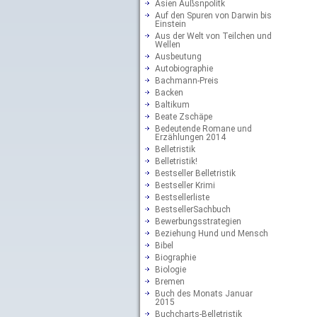
Asien Außsnpolitk
Auf den Spuren von Darwin bis
Einstein
Aus der Welt von Teilchen und
Wellen
Ausbeutung
Autobiographie
Bachmann-Preis
Backen
Baltikum
Beate Zschäpe
Bedeutende Romane und
Erzählungen 2014
Belletristik
Belletristik!
Bestseller Belletristik
Bestseller Krimi
Bestsellerliste
BestsellerSachbuch
Bewerbungsstrategien
Beziehung Hund und Mensch
Bibel
Biographie
Biologie
Bremen
Buch des Monats Januar
2015
Buchcharts-Belletristik