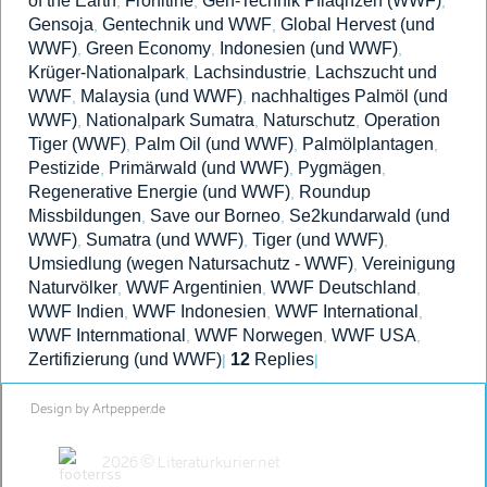
of the Earth
Fronltine
Gen-Technik Pflaqnzen (WWF)
,
,
,
Gensoja
Gentechnik und WWF
Global Hervest (und
,
,
WWF)
Green Economy
Indonesien (und WWF)
,
,
,
Krüger-Nationalpark
Lachsindustrie
Lachszucht und
,
,
WWF
Malaysia (und WWF)
nachhaltiges Palmöl (und
,
,
WWF)
Nationalpark Sumatra
Naturschutz
Operation
,
,
,
Tiger (WWF)
Palm Oil (und WWF)
Palmölplantagen
,
,
,
Pestizide
Primärwald (und WWF)
Pygmägen
,
,
,
Regenerative Energie (und WWF)
Roundup
,
Missbildungen
Save our Borneo
Se2kundarwald (und
,
,
WWF)
Sumatra (und WWF)
Tiger (und WWF)
,
,
,
Umsiedlung (wegen Natursachutz - WWF)
Vereinigung
,
Naturvölker
WWF Argentinien
WWF Deutschland
,
,
,
WWF Indien
WWF Indonesien
WWF International
,
,
,
WWF Internmational
WWF Norwegen
WWF USA
,
,
,
Zertifizierung (und WWF)
12
Replies
|
|
Design by Artpepper.de
2026 © Literaturkurier.net