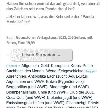
Haben Sie schon einmal darauf geachtet, wo überall
das Zeichen mit dem Panda drauf ist?
Jetzt erfahren wir, was die Kehrseite der “Panda-
Medaille” ist!
Buch:
Gütersloher Verlagshaus, 2012, 256 Seiten, mit
Fotos, Euro 19,99
…
Lesen Sie weiter
→
Allgemein
Geld
Korruption
Krebs
Politik
Posted in
,
,
,
,
,
Sachbuch des Monats
Werte
Zeitgeschichte
,
,
|
Tagged
Agrentinien
Antibiotika Lachszucht
Aquakultur
,
,
,
Argentinien und WWF
Batwa (Pygmäenvolk)
,
,
Berggorillas (und WWF)
Bioenergie (und WWF)
,
,
Bioimperialismus
Chile (und WWF)
Club der 1001
,
,
,
Coca Cola (und WWF)
Elefantenjagdt (und WWF)
,
,
Emissionsgutschriften (und WWF)
Fischmehgl
Frieds
,
,