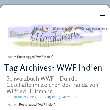
Literaturkurier.net
Bücher - Meinungen - Rezensionen
Home
»
Posts tagged 'WWF Indien'
Tag Archives:
WWF Indien
Schwarzbuch WWF – Dunkle
Geschäfte im Zeichen des Panda von
Wilfried Huismann
9. June 2012
Ingeborg Gollwitzer
Posted on
by
Home
»
Posts tagged 'WWF Indien'