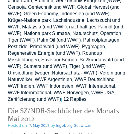
of the Earth
Fronltine
Gen-Technik Pflaqnzen (WWF)
,
,
,
Gensoja
Gentechnik und WWF
Global Hervest (und
,
,
WWF)
Green Economy
Indonesien (und WWF)
,
,
,
Krüger-Nationalpark
Lachsindustrie
Lachszucht und
,
,
WWF
Malaysia (und WWF)
nachhaltiges Palmöl (und
,
,
WWF)
Nationalpark Sumatra
Naturschutz
Operation
,
,
,
Tiger (WWF)
Palm Oil (und WWF)
Palmölplantagen
,
,
,
Pestizide
Primärwald (und WWF)
Pygmägen
,
,
,
Regenerative Energie (und WWF)
Roundup
,
Missbildungen
Save our Borneo
Se2kundarwald (und
,
,
WWF)
Sumatra (und WWF)
Tiger (und WWF)
,
,
,
Umsiedlung (wegen Natursachutz - WWF)
Vereinigung
,
Naturvölker
WWF Argentinien
WWF Deutschland
,
,
,
WWF Indien
WWF Indonesien
WWF International
,
,
,
WWF Internmational
WWF Norwegen
WWF USA
,
,
,
Zertifizierung (und WWF)
12
Replies
|
|
Die SZ/NDR-Sachbücher des Monats
Mai 2012
7. May 2012
Ingeborg Gollwitzer
Posted on
by