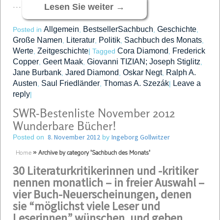
…
Lesen Sie weiter
→
Allgemein
BestsellerSachbuch
Geschichte
Posted in
,
,
,
Große Namen
Literatur
Politik
Sachbuch des Monats
,
,
,
,
Werte
Zeitgeschichte
Cora Diamond
Frederick
,
|
Tagged
,
Copper
Geert Maak
Giovanni TIZIAN; Joseph Stiglitz
,
,
,
Jane Burbank
Jared Diamond
Oskar Negt
Ralph A.
,
,
,
Austen
Saul Friedländer
Thomas A. Szezák
Leave a
,
,
|
reply
|
SWR-Bestenliste November 2012
Wunderbare Bücher!
8. November 2012
Ingeborg Gollwitzer
Posted on
by
Home
»
Archive by category 'Sachbuch des Monats'
30 Literaturkritikerinnen und -kritiker
nennen monatlich – in freier Auswahl –
vier Buch-Neuerscheinungen, denen
sie “möglichst viele Leser und
Leserinnen” wünschen, und geben