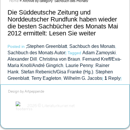
Home
»
Archive by category 'Sachbuch des Monats'
Die Süddeutsche Zeitung und
Norddeutscher Rundfunk haben wieder
die besten Sachbücher des Monats Mai
2012 ermittelt:
Lesen Sie weiter
;Stephen Greenblatt
Sachbuch des Monats
Posted in
,
,
Sachbuch des Monats Autor
Adam Zamoyski
|
Tagged
,
Alexander Dill
Christina von Braun
Fernand Kreff/Eva-
,
,
Maria Knoll/André Gingrich
Laurie Penny
Rainer
,
,
Hank
Stefan Rebenich/Gisa Franke (Hg.)
Stephen
,
,
Greenblatt
Terry Eagleton
Wilhelm G. Jacobs
1
Reply
,
,
|
|
Design by Artpepper.de
2026 © Literaturkurier.net