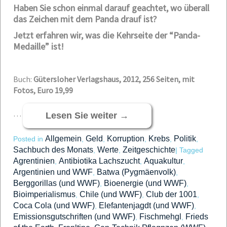
Haben Sie schon einmal darauf geachtet, wo überall
das Zeichen mit dem Panda drauf ist?
Jetzt erfahren wir, was die Kehrseite der “Panda-
Medaille” ist!
Buch:
Gütersloher Verlagshaus, 2012, 256 Seiten, mit
Fotos, Euro 19,99
…
Lesen Sie weiter
→
Allgemein
Geld
Korruption
Krebs
Politik
Posted in
,
,
,
,
,
Sachbuch des Monats
Werte
Zeitgeschichte
,
,
|
Tagged
Agrentinien
Antibiotika Lachszucht
Aquakultur
,
,
,
Argentinien und WWF
Batwa (Pygmäenvolk)
,
,
Berggorillas (und WWF)
Bioenergie (und WWF)
,
,
Bioimperialismus
Chile (und WWF)
Club der 1001
,
,
,
Coca Cola (und WWF)
Elefantenjagdt (und WWF)
,
,
Emissionsgutschriften (und WWF)
Fischmehgl
Frieds
,
,