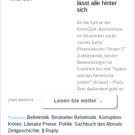
lässt alle hinter
sich
An die Spitze der
KrimiZeit-Bestenliste
im Dezember rückt
James Sallis’
Phoenixkrimi “Driver 2”
(Liebeskind), bester
Neueinsteiger ist
Friedrich Ani mit “Süden
und das heimliche
Leben” (Knaur) – Platz
Drei. Außerdem gibt es
zwei weitere …
Lesen Sie weiter
→
Belletristik
Bestseller Belletristik
Korruption
Posted in
,
,
,
Krimis
Literatur Preise
Politik
Sachbuch des Monats
,
,
,
,
Zeitgeschichte
1
Reply
|
|