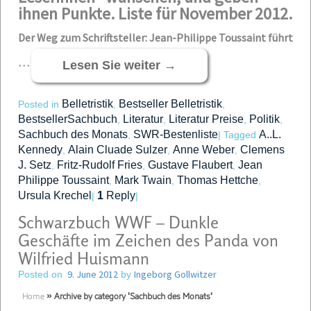
ihnen Punkte. Liste für November 2012.
Der Weg zum Schriftsteller: Jean-Philippe Toussaint führt
…
Lesen Sie weiter
→
Belletristik
Bestseller Belletristik
Posted in
,
,
BestsellerSachbuch
Literatur
Literatur Preise
Politik
,
,
,
,
Sachbuch des Monats
SWR-Bestenliste
A..L.
,
|
Tagged
Kennedy
Alain Cluade Sulzer
Anne Weber
Clemens
,
,
,
J. Setz
Fritz-Rudolf Fries
Gustave Flaubert
Jean
,
,
,
Philippe Toussaint
Mark Twain
Thomas Hettche
,
,
,
Ursula Krechel
1
Reply
|
|
Schwarzbuch WWF – Dunkle
Geschäfte im Zeichen des Panda von
Wilfried Huismann
9. June 2012
Ingeborg Gollwitzer
Posted on
by
Home
»
Archive by category 'Sachbuch des Monats'